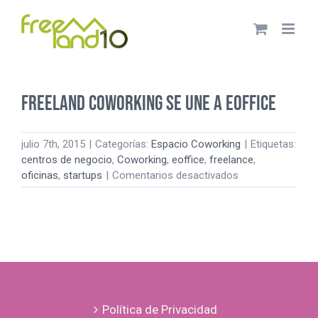
Saltar
al
contenido
Freeland Coworking se une a Eoffice
julio 7th, 2015
|
Categorías:
Espacio Coworking
|
Etiquetas:
centros de negocio
,
Coworking
,
eoffice
,
freelance
,
en
oficinas
,
startups
|
Comentarios desactivados
Freeland
Coworking
se
une
a
Eoffice
Política de Privacidad