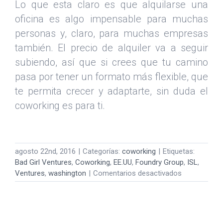
Lo que esta claro es que alquilarse una
oficina es algo impensable para muchas
personas y, claro, para muchas empresas
también. El precio de alquiler va a seguir
subiendo, así que si crees que tu camino
pasa por tener un formato más flexible, que
te permita crecer y adaptarte, sin duda el
coworking es para ti.
agosto 22nd, 2016
|
Categorías:
coworking
|
Etiquetas:
Bad Girl Ventures
,
Coworking
,
EE.UU
,
Foundry Group
,
ISL
,
en
Ventures
,
washington
|
Comentarios desactivados
Espacios
de
Coworking
en